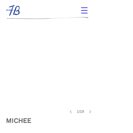
Michée - Quentin Lazzarotto
1/19
MICHEE