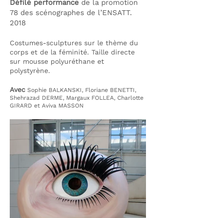
Défilé performance
de la promotion
78 des scénographes de l’ENSATT.
201
8
Costumes-sculptures sur le thème du
corps et de la
féminité
.
T
aille directe
sur mou
sse polyuréthane et
polystyrène.
Avec
Sophie BALKANSKI, Floriane
B
ENETTI,
Shehrazad DERME, Margaux FOLLEA, Charlotte
GIRARD et Aviva MASSON