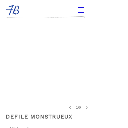
Défilé monstrueux - promotion 78 des scénographes de l'ENSATT
1/6
DEFILE MONSTRUEUX